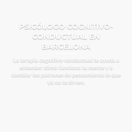
PSICÓLOGO COGNITIVO-
CONDUCTUAL EN
BARCELONA
La terapia cognitivo-conductual te ayuda a
entender cómo funciona tu mente y a
cambiar los patrones de pensamiento lo que
ya no te sirven.