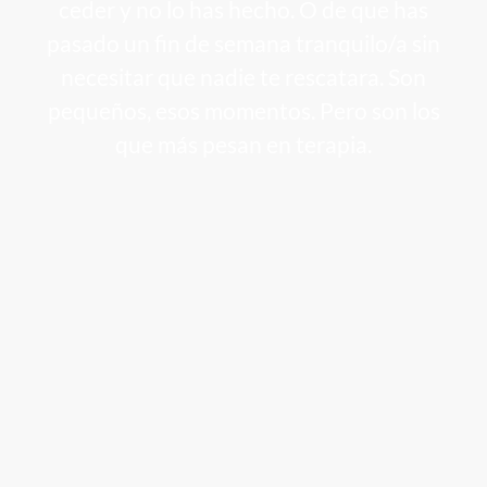
ceder y no lo has hecho. O de que has
pasado un fin de semana tranquilo/a sin
necesitar que nadie te rescatara. Son
pequeños, esos momentos. Pero son los
que más pesan en terapia.
La duración depende de cuánto tiempo
llevas con esto y de qué hay debajo. No
hay un número mágico de sesiones. Lo que
sí ocurre es que desde las primeras
semanas ya empiezas a ver cosas que
antes no podías ver. Y eso de por sí ya
empieza a moverlo todo.