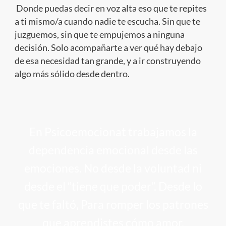
Donde puedas decir en voz alta eso que te repites
a ti mismo/a cuando nadie te escucha. Sin que te
juzguemos, sin que te empujemos a ninguna
decisión. Solo acompañarte a ver qué hay debajo
de esa necesidad tan grande, y a ir construyendo
algo más sólido desde dentro.
En Psicoemocionat trabajamos la
dependencia emocional desde las
emociones. No desde la voluntad ni
desde el “tiene que poder”. Desde lo
que te faltó, Para romper los patrones
que aprendistes cómo amor.