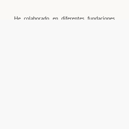
He colaborado en diferentes fundaciones
como psicòlogo, conduciendo grupos con
adolescentes en situaciones de riesgo de
exclusión social.
Tengo amplia experiencia como psicólogo
grupal realizando sesiones grupales con
adultos mayores. El objetivo es promover y
facilitar su bienestar personal y emocional.