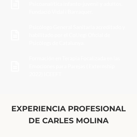
Psicoanalítica infanto-juvenil y adultos.
Fundació Vidal i Barraquer.
Psicólogo General Sanitaria acreditado y
habilitado por el Col.legi Oficial de
Psicòlegs de Catalunya.
Formación en Terapia Focalizada en las
Emociones para Parejas ( Externship
2022) ICEEFT
EXPERIENCIA PROFESIONAL
DE CARLES MOLINA