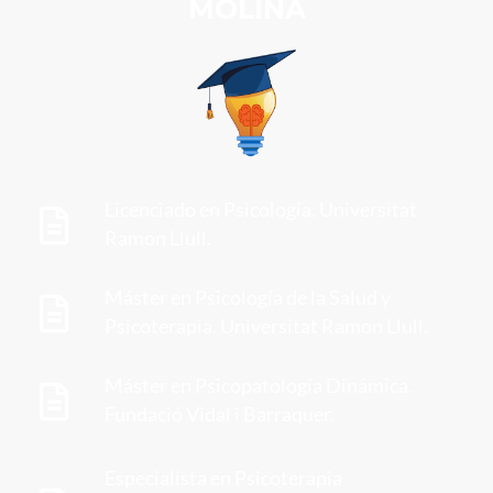
MOLINA
Licenciado en Psicología. Universitat
Ramon Llull.
Máster en Psicología de la Salud y
Psicoterapia. Universitat Ramon Llull.
Máster en Psicopatología Dinámica.
Fundació Vidal i Barraquer.
Especialista en Psicoterapia