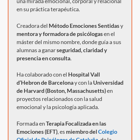
una mirada emocional, corporal y relacional
en su práctica terapéutica.
Creadora del
Método Emociones Sentidas
y
mentora y formadora de psicólogas
en el
máster del mismo nombre, donde guía a sus
alumnas a ganar
seguridad, claridad y
presencia en consulta
.
Ha colaborado con el
Hospital Vall
d’Hebron de Barcelona
y con la
Universidad
de Harvard (Boston, Massachusetts)
en
proyectos relacionados con la salud
emocional y la psicología aplicada.
Formada en
Terapia Focalizada en las
Emociones (EFT)
, es
miembro del
Colegio
Oficial de Psicólogos de Cataluña
, de la